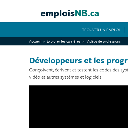
Aller
au
contenu
principal
TROUVER UN EMPLOI
MAIN
NAVIGATION
Accueil
Explorer les carrières
Vidéos de professions
Développeurs et les prog
Conçoivent, écrivent et testent les codes des sys
vidéo et autres systèmes et logiciels.