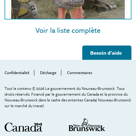
Conducteurs de machines d'abattage d'arbres
Voir la liste complète
Footer
Besoin d'aide
Help
Menu
Confidentialité
Décharge
Commentaires
Tout le contenu © 2026 Le gouvernement du Nouveau-Brunswick. Tous
droits réservés. Financé par le gouvernement du Canada et la province du
Nouveau-Brunswick dans le cadre des ententes Canada/ Nouveau-Brunswick
sur le marché du travail.
Couvreurs et poseurs de bardeaux