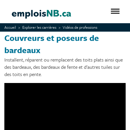
Aller
au
Toggle 
contenu
principal
Accueil
Explorer les carrières
Vidéos de professions
Couvreurs et poseurs de
bardeaux
Installent, réparent ou remplacent des toits plats ainsi que
des bardeaux, des bardeaux de fente et d'autres tuiles sur
des toits en pente.