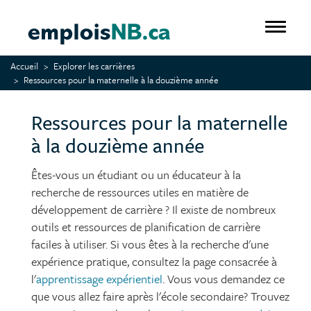
Aller
au
Toggle 
contenu
principal
Accueil
Explorer les carrières
Ressources pour la maternelle à la douzième année
Ressources pour la maternelle
à la douzième année
Êtes-vous un étudiant ou un éducateur à la
recherche de ressources utiles en matière de
développement de carrière ? Il existe de nombreux
outils et ressources de planification de carrière
faciles à utiliser. Si vous êtes à la recherche d'une
expérience pratique, consultez la page consacrée à
l'
apprentissage expérientiel
. Vous vous demandez ce
que vous allez faire après l'école secondaire? Trouvez