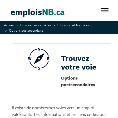
Aller
au
Toggle 
contenu
principal
Accueil
Explorer les carrières
Éducation et formation
Options postsecondaire
Trouvez
votre voie
Options
postsecondaires
Il existe de nombreuses voies vers un emploi
valorisants. Les informations et les liens ci-dessous