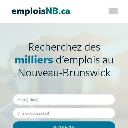
Aller
au
Toggle 
contenu
principal
Recherchez des
milliers
d'emplois au
Nouveau-Brunswick
Mot-clé
Ville ou Code postal
RECHERCHE