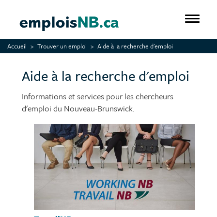
Aller
au
Toggle 
contenu
principal
Accueil
Trouver un emploi
Aide à la recherche d'emploi
Aide à la recherche d'emploi
Informations et services pour les chercheurs
d'emploi du Nouveau-Brunswick.