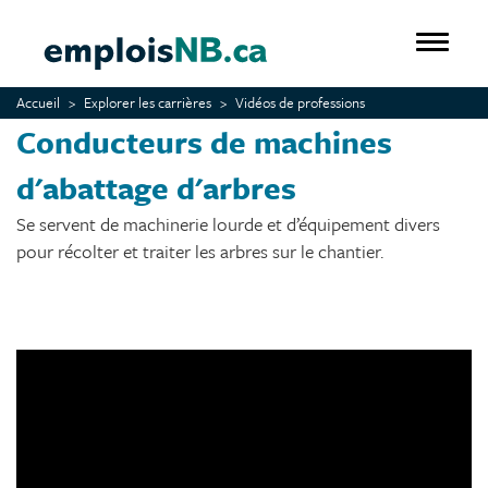
Aller
au
Toggle 
contenu
principal
Accueil
Explorer les carrières
Vidéos de professions
Conducteurs de machines
d'abattage d'arbres
Se servent de machinerie lourde et d’équipement divers
pour récolter et traiter les arbres sur le chantier.