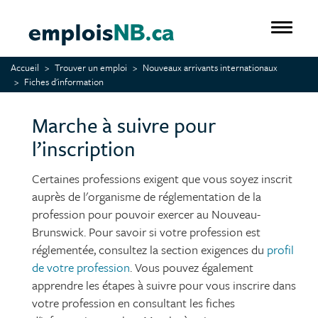
Aller
au
Toggle 
contenu
principal
Accueil
Trouver un emploi
Nouveaux arrivants internationaux
Fiches d'information
Marche à suivre pour
l’inscription
Certaines professions exigent que vous soyez inscrit
auprès de l'organisme de réglementation de la
profession pour pouvoir exercer au Nouveau-
Brunswick. Pour savoir si votre profession est
réglementée, consultez la section exigences du
profil
de votre profession
. Vous pouvez également
apprendre les étapes à suivre pour vous inscrire dans
votre profession en consultant les fiches