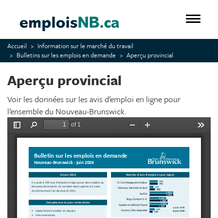
Aller
au
Toggle 
contenu
principal
Accueil
Information sur le marché du travail
Bulletins sur les emplois en demande
Aperçu provincial
Aperçu provincial
Voir les données sur les avis d’emploi en ligne pour
l’ensemble du Nouveau-Brunswick.