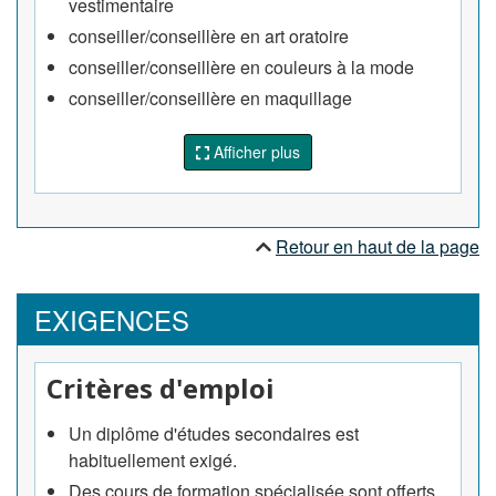
vestimentaire
vêtements qui s'harmonisent à leur apparence.
conseiller/conseillère en art oratoire
Les conseillers en service de mariage
conseiller/conseillère en couleurs à la mode
donnent des conseils sur le choix de la robe de
conseiller/conseillère en maquillage
mariée, des arrangements floraux, des salles de
réception, des invitations et d'autres préparatifs
Afficher plus
de mariage.
Les conseillers en perte de poids
administrent des programmes commerciaux de
Retour en haut de la page
perte de poids; donnent des conseils aux clients
concernant l'alimentation et les exercices; et
fournissent des services de soutien connexes.
EXIGENCES
Critères d'emploi
Un diplôme d'études secondaires est
habituellement exigé.
Des cours de formation spécialisée sont offerts