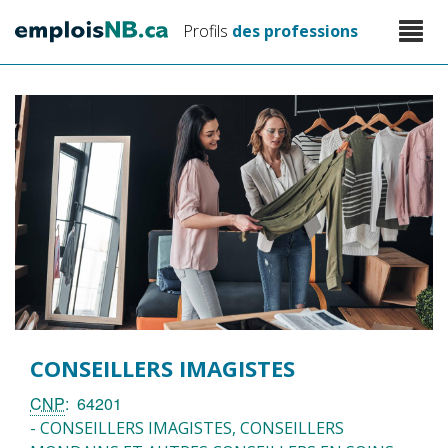
Aller
Toggle
Profils
des professions
au
naviga
contenu
principal
CONSEILLERS IMAGISTES
CNP
64201
- CONSEILLERS IMAGISTES, CONSEILLERS