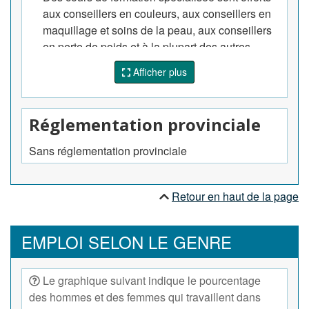
aux conseillers en couleurs, aux conseillers en
maquillage et soins de la peau, aux conseillers
en perte de poids et à la plupart des autres
postes de ce groupe de base.
Afficher plus
De l'expertise et de l'expérience dans la mode,
les arts, le métier de mannequin ou dans un
domaine connexe sont habituellement exigées.
Réglementation provinciale
Sans réglementation provinciale
Retour en haut de la page
EMPLOI SELON LE GENRE
Le graphique suivant indique le pourcentage
des hommes et des femmes qui travaillent dans