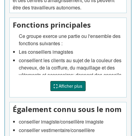
et des centres d'amaigrissement, ou ils peuvent
être des travailleurs autonomes.
Fonctions principales
Ce groupe exerce une partie ou l'ensemble des
fonctions suivantes :
Les conseillers imagistes
conseillent les clients au sujet de la couleur des
cheveux, de la coiffure, du maquillage et des
vêtements et accessoires; donnent des conseils,
s'il y a lieu, sur la posture ainsi que sur la
Afficher plus
présentation générale et les manières; et
donnent des cours et des ateliers sur le
comportement dans le monde des affaires et
Également connu sous le nom
dans la société
conseillent les clients au sujet des types et des
conseiller imagiste/conseillère imagiste
couleurs de maquillage et de son application;
conseiller vestimentaire/conseillère
aident les clients à choisir les couleurs de