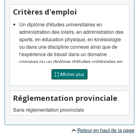
sportifs spéciaux.
Critères d'emploi
Un diplôme d'études universitaires en
administration des loisirs, en administration des
sports, en éducation physique, en kinésiologie
ou dans une discipline connexe ainsi que de
l'expérience de travail dans un domaine
connexe ou un diplôme d'études collégiales en
sports, en loisirs ou en conditionnement
Afficher plus
physique, ainsi que de l'expérience dans un
domaine connexe, sont exigés.
De l'expérience en tant qu'animateur ou
Réglementation provinciale
responsable de programmes de sports, de loisirs
et de conditionnement physique est exigée des
Sans réglementation provinciale
superviseurs des programmes de loisirs et de
conditionnement physique. Un certificat dans un
programme spécialisé, tel que le
Retour en haut de la page
conditionnement physique ou le secourisme,