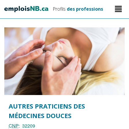
Aller
Toggle
Profils
des professions
au
naviga
contenu
principal
AUTRES PRATICIENS DES
MÉDECINES DOUCES
CNP
32209