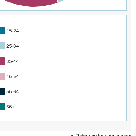
15-24
25-34
35-44
45-54
55-64
65+
Retour en haut de la page