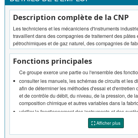
Description complète de la CNP
Les techniciens et les mécaniciens d'instruments industrie
travaillent dans des compagnies de traitement des pâtes 
pétrochimiques et de gaz naturel, des compagnies de fabric
Fonctions principales
Ce groupe exerce une partie ou l'ensemble des fonctio
consulter les manuels, les schémas de circuits et les
afin de déterminer les méthodes d'essai et d'entretien
et de contrôle du débit, du niveau, de la pression, de l
composition chimique et autres variables dans la fabrica
vérifier le fonctionnement des instruments et des systèm
d'essai pneumatiques, électriques et électroniques et
Afficher plus
précision afin de déceler les anomalies;
réparer et régler les composants du système, comme le