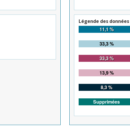
Légende des données
11,1 %
33,3 %
33,3 %
13,9 %
8,3 %
Supprimées