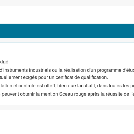
 et remplacer les pièces
pécifications du fabricant;
 remplir des rapports
le matériel neuf ou déjà en
triels.
xigé.
'instruments industriels ou la réalisation d'un programme d'ét
uellement exigés pour un certificat de qualification.
ation et contrôle est offert, bien que facultatif, dans toutes les 
és peuvent obtenir la mention Sceau rouge après la réussite de 