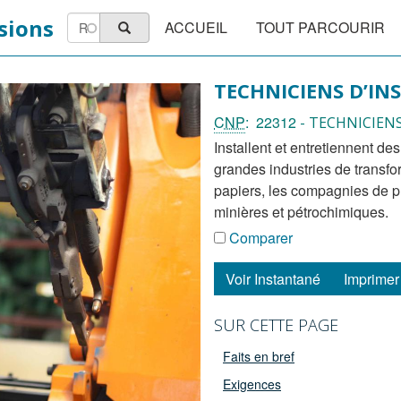
Main
Rechercher
sions
ACCUEIL
TOUT PARCOURIR
Rechercher
navigation
TECHNICIENS D’IN
CNP
22312
- TECHNICIEN
installent et entretiennent des instruments industriels de contrôle et de mesure dans les
grandes industries de transf
papiers, les compagnies de p
minières et pétrochimiques.
Comparer
Voir Instantané
Imprimer 
SUR CETTE PAGE
Faits en bref
Exigences