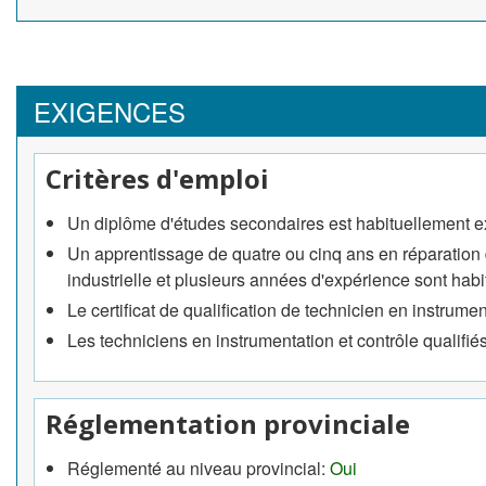
et les contrôleurs logiques programmables, ou enlever
défectueuses;
étalonner les composants et les instruments selon les s
exécuter les travaux d'entretien préventif programmé et
EXIGENCES
d'essai et d'entretien;
installer des instruments de contrôle et de mesure sur 
Critères d'emploi
exploitation ainsi que les intégrer aux procédés;
consulter et conseiller les opérateurs de procédés indus
Un diplôme d'études secondaires est habituellement e
Un apprentissage de quatre ou cinq ans en réparation d
industrielle et plusieurs années d'expérience sont habit
Le certificat de qualification de technicien en instrument
Les techniciens en instrumentation et contrôle qualifi
Réglementation provinciale
Réglementé au niveau provincial:
Oui