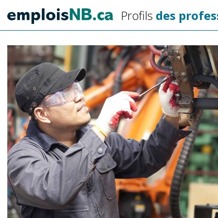
Aller
Profils
des profes
au
contenu
principal