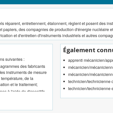
ls réparent, entretiennent, étalonnent, règlent et posent des inst
et papiers, des compagnies de production d'énergie nucléaire e
ation et d'entretien d'instruments industriels et autres compagn
Également conn
ns suivantes :
apprenti mécanicien/appr
 diagrammes des fabricants
mécanicien/mécanicienne
 des instruments de mesure
mécanicien/mécanicienne 
a température, de la
technicien/technicienne d
tion et le traitement;
technicien/technicienne e
es à l'aide de dispositifs
 d'instruments de mesure de
s détecteurs, les émetteurs