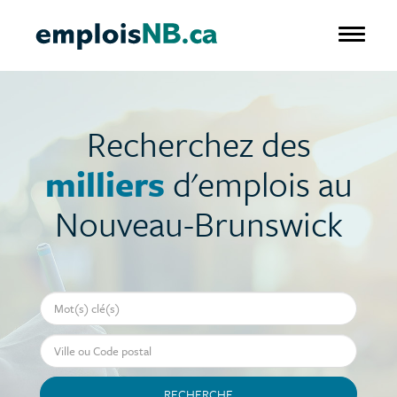
Aller
au
Toggle 
contenu
principal
Recherchez des
milliers
d'emplois au
Nouveau-Brunswick
Mot-clé
Ville ou Code postal
RECHERCHE