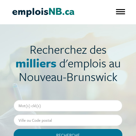
Aller
au
Toggle 
contenu
principal
Recherchez des
milliers
d'emplois au
Nouveau-Brunswick
Mot-clé
Ville ou Code postal
RECHERCHE